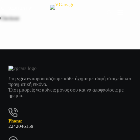
📞
22420 46159
Checkout
Στη
vgcars
παρουσιάζουμε κάθε όχημα με σαφή στοιχεία και
πραγματική εικόνα.
Έτσι μπορείς να κρίνεις μόνος σου και να αποφασίσεις με
ηρεμία.
Phone:
2242046159