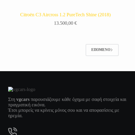
Citroën C3 Aircross 1.2 PureTech Shine (2018)
13.500,00
€
ΕΠΌΜΕΝΟ
Στη
vgcars
παρουσιάζουμε κάθε όχημα με σαφή στοιχεία και
πραγματική εικόνα.
Έτσι μπορείς να κρίνεις μόνος σου και να αποφασίσεις με
ηρεμία.