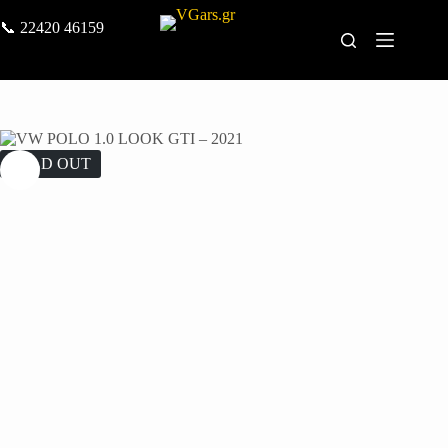
📞
22420 46159
SOLD OUT