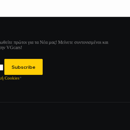
θείτε πρώτοι για τα Νέα μας! Μείνετε συντονισμένοι και
την VGcars!
Subscribe
κή Cookies
*