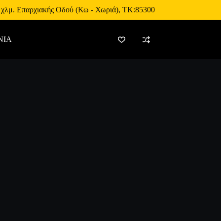
 χλμ. Επαρχιακής Οδού (Κω - Χωριά), ΤΚ:85300
ΝΙΑ