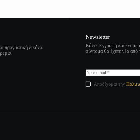
Newsletter
Κάντε Εγγραφή και ενημερω
αι πραγματική εικόνα.
σύντομα θα έχετε νέα από 
ηρεμία.
Αποδέχομαι την
Πολιτι