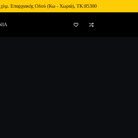
 χλμ. Επαρχιακής Οδού (Κω - Χωριά), ΤΚ:85300
ΝΙΑ